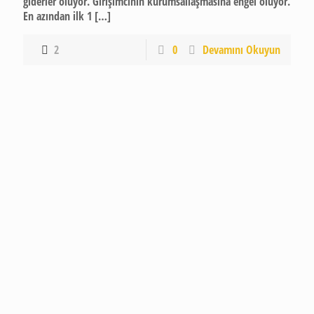
giderler oluyor. Girişimcinin kurumsallaşmasına engel oluyor.
En azından ilk 1
[…]
2
0
Devamını Okuyun