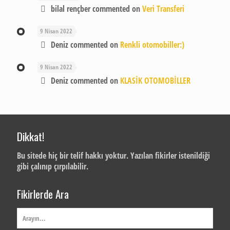
bilal rençber
commented on
Veri Transferi
9 Nisan 2022
Deniz
commented on
Renkli otomobiller:)
9 Nisan 2022
Deniz
commented on
KLASİK OTOMOBİLLER
Dikkat!
Bu sitede hiç bir telif hakkı yoktur. Yazılan fikirler istenildiği
gibi çalınıp çırpılabilir.
Fikirlerde Ara